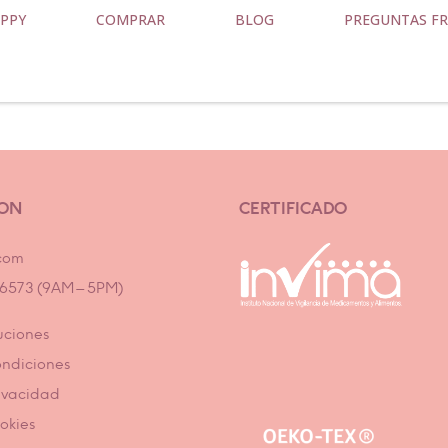
PPY
COMPRAR
BLOG
PREGUNTAS F
ION
CERTIFICADO
com
7 6573 (9AM – 5PM)
uciones
ondiciones
rivacidad
ookies