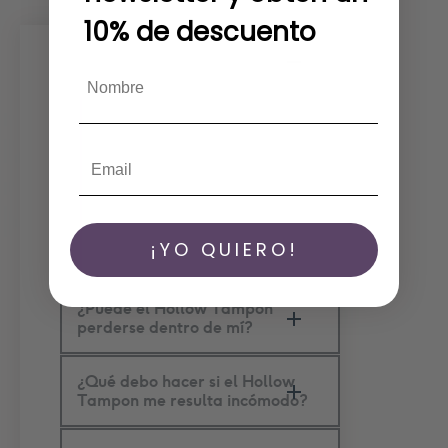
10% de descuento
¿Qué ocurre si me olvido de
retirar el Hollow Tampon?
Si se te olvida quitártelo, hazlo
en cuanto te acuerdes.
Límpialo y esterilízalo antes de
volvértelo a poner. Si han
pasado más de 12 horas, vigila
cualquier síntoma extraño y
consulta a un médico si es
¡YO QUIERO!
necesario.
¿Puede el Hollow Tampon
perderse dentro de mí?
¿Qué debo hacer si el Hollow
Tampon me resulta incómodo?