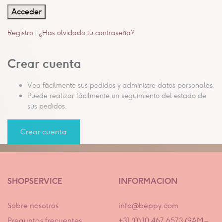
Acceder
Registro
|
¿Has olvidado tu contraseña?
Crear cuenta
Vea fácilmente sus pedidos y administre datos personales.
Puede realizar fácilmente un seguimiento del estado de
sus pedidos.
Crear cuenta
SHOPSERVICE
INFORMACION
Sobre nosotros
info@beppy.com
Preguntas frecuentes
+31 (0) 10 467 6573 (9AM –