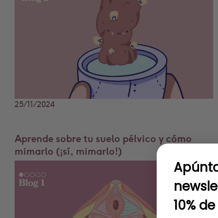
25/11/2024
Aprende sobre tu suelo pélvico y cómo
mimarlo (¡sí, mimarlo!)
Apúnta
newsle
10% de