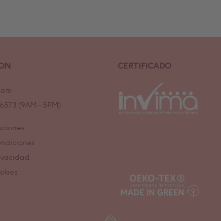
ION
CERTIFICADO
com
7 6573 (9AM – 5PM)
uciones
ondiciones
rivacidad
ookies