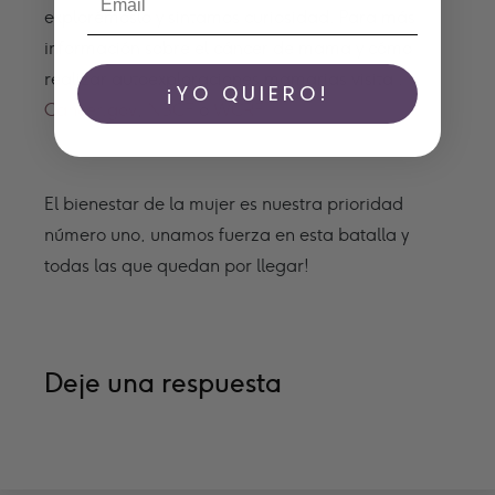
explorémoslo y sintamos curiosidad. Para más
información sobre el cáncer de mama y cómo
realizar autoexploraciones mamarias visita :
¡YO QUIERO!
Cancer.gov
,
NBCF
o
WCRF
El bienestar de la mujer es nuestra prioridad
número uno, unamos fuerza en esta batalla y
todas las que quedan por llegar!
Deje una respuesta