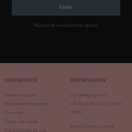
Envío
Nunca te enviaremos spam.
SHOPSERVICE
INFORMACION
Sobre nosotros
info@beppy.com
Preguntas frecuentes
+31 (0) 10 467 6573 (9AM –
Comprar
5PM)
Puntos de venta
Envío y Devoluciones
Instrucciones de uso