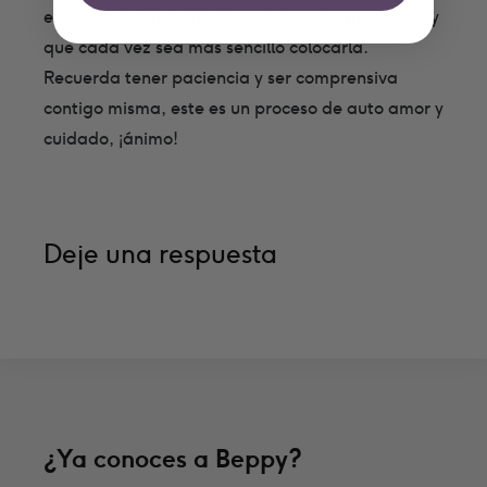
empezar a familiarizarte con tu copa menstrual y
que cada vez sea más sencillo colocarla.
Recuerda tener paciencia y ser comprensiva
contigo misma, este es un proceso de auto amor y
cuidado, ¡ánimo!
Deje una respuesta
¿Ya conoces a Beppy?