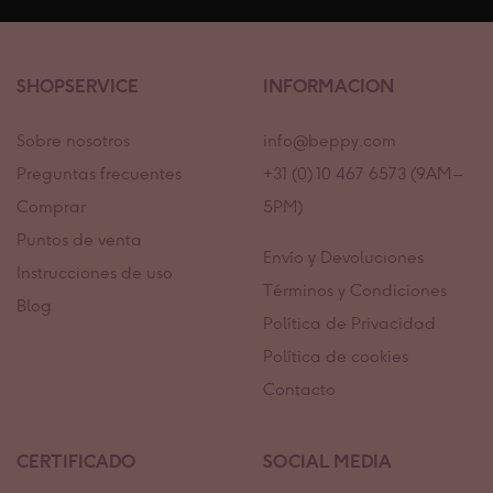
SHOPSERVICE
INFORMACION
Sobre nosotros
info@beppy.com
Preguntas frecuentes
+31 (0) 10 467 6573 (9AM –
Comprar
5PM)
Puntos de venta
Envío y Devoluciones
Instrucciones de uso
Términos y Condiciones
Blog
Política de Privacidad
Política de cookies
Contacto
CERTIFICADO
SOCIAL MEDIA