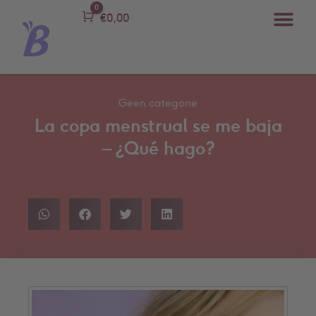
0
Carro
€
0,00
Geen categorie
La copa menstrual se me baja
– ¿Qué hago?