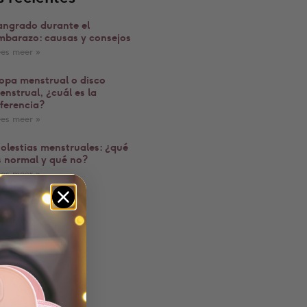
angrado durante el
mbarazo: causas y consejos
ees meer »
opa menstrual o disco
enstrual, ¿cuál es la
iferencia?
ees meer »
olestias menstruales: ¿qué
s normal y qué no?
ees meer »