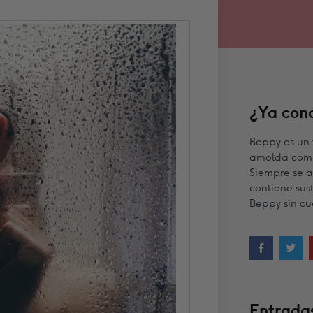
¿Ya con
Beppy es un 
amolda comp
Siempre se aj
contiene sust
Beppy sin cu
Entradas