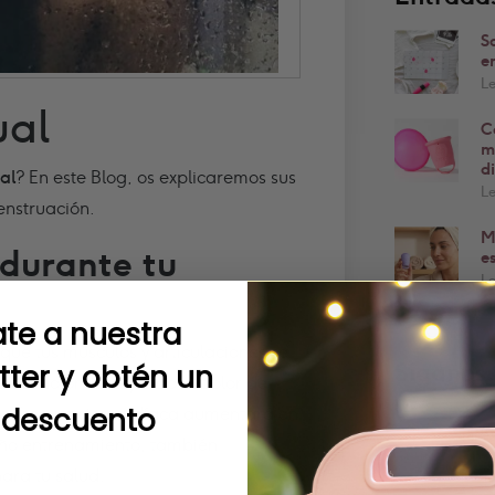
S
e
L
ual
C
m
d
al
? En este Blog, os explicaremos sus
L
enstruación.
M
 durante tu
e
L
te a nuestra
 que tus músculos y articulaciones se
Síganos.
tter y obtén un
ir el dolor, incluyendo el dolor de
 descuento
, su frecuencia cardíaca aumentará en
ño entrenamiento, también
ara tu salud.