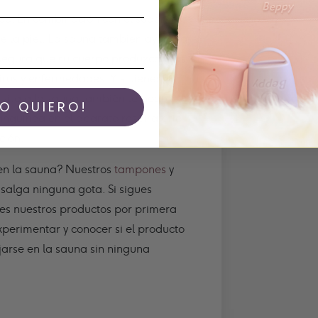
rpo. En
combinación con el sudor, esto
 la piel.
La sauna tambien ayuda a
asegura que su cuerpo produzca más
virus y enfermedades.
Y si tienes un
visita a la sauna también te podra
YO QUIERO!
anguinea en el aparato respiratorio.
ción.
en la sauna? Nuestros
tampones
y
e salga ninguna gota.
Si sigues
ses nuestros productos por primera
xperimentar y conocer si el producto
jarse en la sauna sin ninguna