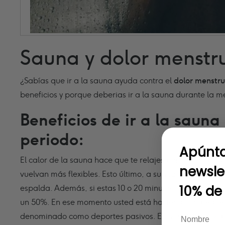
Sauna y dolor menstr
¿Sabías que ir a la sauna ayuda contra el
dolor menstru
beneficios y porque deberias ir a la sauna durante la m
Beneficios de ir a la sauna
periodo:
Apúnta
El calor de la sauna hace que te relajes por un tiempo y
newsle
vuelvan más flexibles.
Esto último, a su vez, puede reduc
10% de
espalda.
Además, s
i estas 10 o 20 minutos en la sauna
un 50%. E
n ese momento usted está haciendo un peque
denominado como deportes pasivos. Estos son buenos p