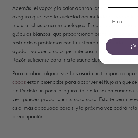
Además, el vapor y la calor abriran los poros de tu cue
asegura que toda la suciedad acumulada pueda salir de
mejorar el sistema inmunológico.
El calor de la sauna 
glóbulos blancos,
que proporcionan protección contra 
resfriado o problemas con tu sistema respiratorio, una 
¡
ayudar, ya que la
calor permite una mejor circulación s
Razón suficiente para ir a la sauna durante la menstrua
Para acabar, alguna vez has usado un tampón o copa 
copas
estan diseñados
para absorver el flujo sin que s
sintiéndote un poco insegura de ir a la sauna cuando u
vez, puedes probarlo en tu casa casa.
Esto te permite e
es el más adequado para ti y la próxima vez podrá rela
preocupación.