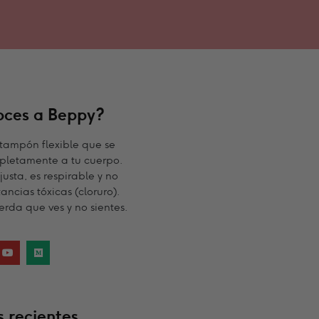
oces a Beppy?
tampón flexible que se
letamente a tu cuerpo.
usta, es respirable y no
ancias tóxicas (cloruro).
erda que ves y no sientes.
 recientes