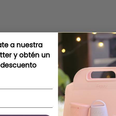
te a nuestra
tter y obtén un
 descuento
he next time I comment