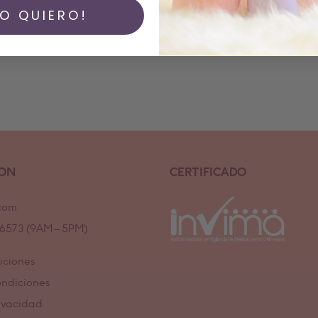
YO QUIERO!
ION
CERTIFICADO
com
7 6573 (9AM – 5PM)
uciones
ondiciones
rivacidad