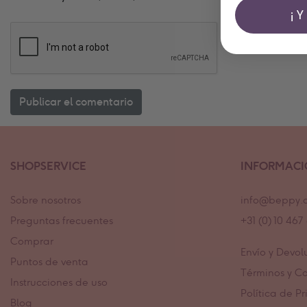
¡
SHOPSERVICE
INFORMAC
Sobre nosotros
info@beppy.
Preguntas frecuentes
+31 (0) 10 46
Comprar
Envío y Devol
Puntos de venta
Términos y C
Instrucciones de uso
Política de P
Blog