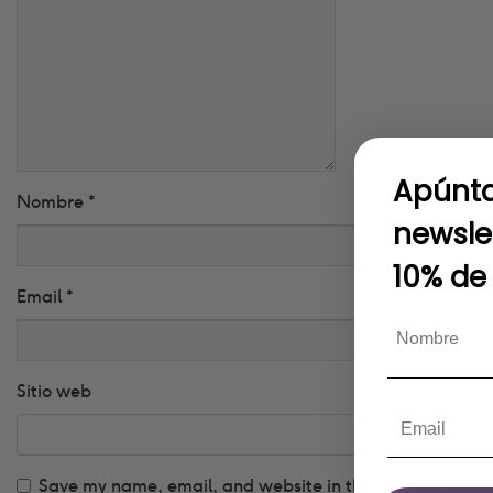
Apúnta
Nombre
*
newsle
10% de
Email
*
Sitio web
Save my name, email, and website in this browser for t