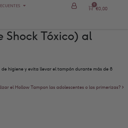
0
RECUENTES
Carro
€
0,00
e Shock Tóxico) al
 de higiene y evita llevar el tampón durante más de 8
lizar el Hollow Tampon las adolescentes o las primerizas?