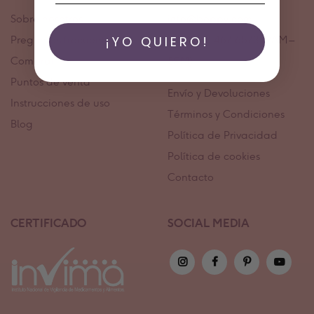
Sobre nosotros
info@beppy.com
¡YO QUIERO!
Preguntas frecuentes
+31 (0) 10 467 6573 (9AM –
Comprar
5PM)
Puntos de venta
Envío y Devoluciones
Instrucciones de uso
Términos y Condiciones
Blog
Política de Privacidad
Política de cookies
Contacto
CERTIFICADO
SOCIAL MEDIA