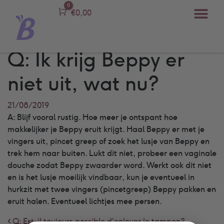
0
Carro
€
0,00
Q: Ik krijg Beppy er
niet uit, wat nu?
21/08/2019
A: Blijf vooral rustig. Hoe meer je ontspant hoe
makkelijker je Beppy eruit krijgt. Haal Beppy er met je
vingers uit, pincet greep of zoek het lusje van Beppy en
trek hem naar buiten. Lukt dit niet, probeer een vaginale
douche zodat Beppy zwaarder word. Werkt ook dit niet
en is het lusje moeilijk vindbaar, kun je eventueel in
hurkzit met twee vingers (pincetgreep) Beppy pakken en
eruit halen. Eventueel lichtjes mee persen.
Q: Est-il toujours possible d’enlever le tampon?