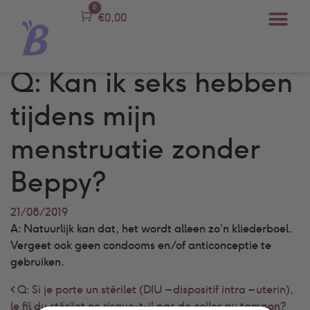
0
Carro
€
0,00
Q: Kan ik seks hebben
tijdens mijn
menstruatie zonder
Beppy?
21/08/2019
A: Natuurlijk kan dat, het wordt alleen zo’n kliederboel.
Vergeet ook geen condooms en/of anticonceptie te
gebruiken.
Post navigation
Q: Si je porte un stérilet (DIU – dispositif intra – uterin),
le fil du stérilet ne risque-t-il pas de coller au tampon?