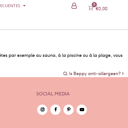
0
RECUENTES
Carro
€
0,00
 êtes par exemple au sauna, à la piscine ou à la plage, vous
Q: Is Beppy anti-allergeen?
SOCIAL MEDIA