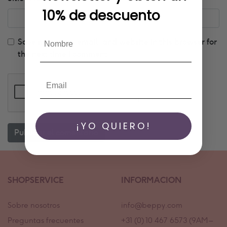
10% de descuento
Save my name, email, and website in this browser for
the next time I comment
¡YO QUIERO!
SHOPSERVICE
INFORMACION
Sobre nosotros
info@beppy.com
Preguntas frecuentes
+31 (0) 10 467 6573 (9AM –