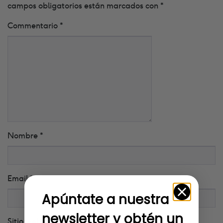
campos obligatorios están marcados con
*
Commentario
*
Nombre
*
Email
*
Apúntate a nuestra
newsletter y obtén un
Sitio web