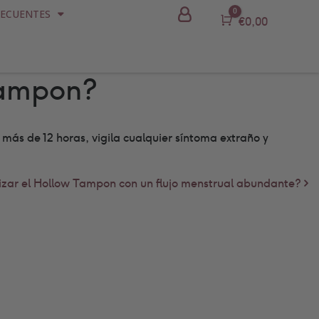
0
RECUENTES
Carro
€
0,00
 Tampon?
o más de 12 horas, vigila cualquier síntoma extraño y
lizar el Hollow Tampon con un flujo menstrual abundante?