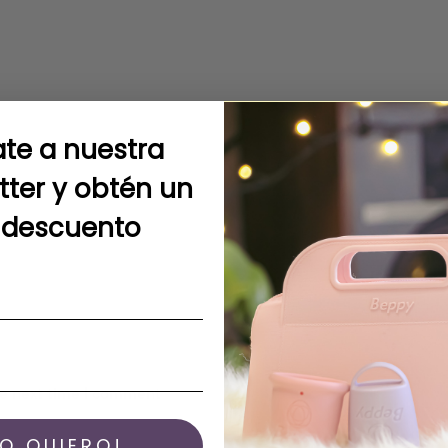
te a nuestra
tter y obtén un
 descuento
he next time I comment
YO QUIERO!