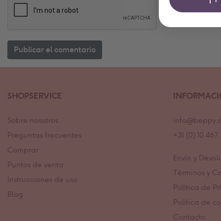
SHOPSERVICE
INFORMAC
Sobre nosotros
info@beppy.
Preguntas frecuentes
+31 (0) 10 46
Comprar
Envío y Devol
Puntos de venta
Términos y C
Instrucciones de uso
Política de P
Blog
Política de c
Contacto