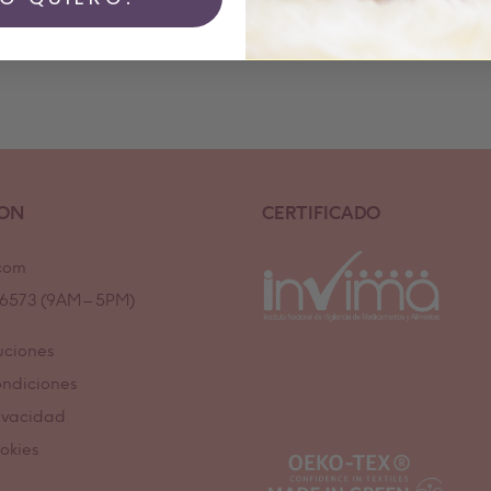
ION
CERTIFICADO
com
7 6573 (9AM – 5PM)
uciones
ondiciones
rivacidad
ookies