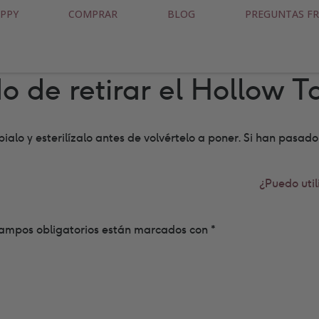
PPY
COMPRAR
BLOG
PREGUNTAS F
do de retirar el Hollow
pialo y esterilízalo antes de volvértelo a poner. Si han pasad
¿Puedo uti
ampos obligatorios están marcados con
*