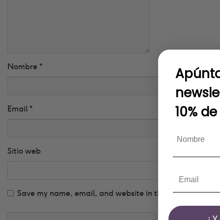
Nombre
*
Apúnta
newsle
10% de
Email
*
Sitio web
Save my name, email, and website in this browser for t
¡